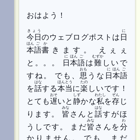
おはよう！
きょう
に
今日
のウェブログポストは
日
ほん
ご
か
本
語
書
きます。 えぇぇ
に
ほん
ご
むずか
と。。。
日
本
語
は
難
しいで
おも
に
ほん
ご
すね。 でも、
思
うな
日
本
語
はな
ほん
とう
たの
を
話
する
本
当
に
楽
しいです！
おそ
しず
わたし
ぞん
とても
遅
いと
静
かな
私
を
存
じ
みな
はな
ります。
皆
さんと
話
すがほ
みな
わ
うしです。 まだ
皆
さんを
分
かりません。 でも、まだ