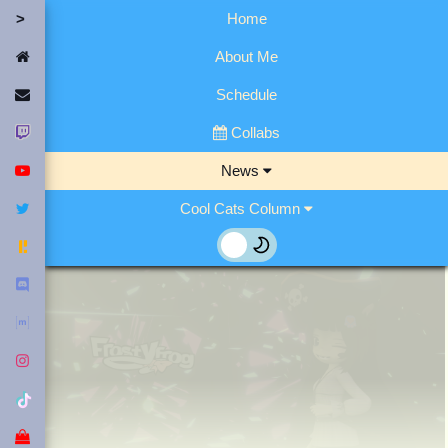
Home
Home
About Me
Contact Me
Schedule
Twitch
Collabs
YouTube
News
Twitter
Cool Cats Column
Fediverse
Discord
Matrix
Instagram
Tiktok
Merch