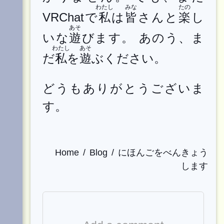
わたし
みな
たの
VRChatで
私
は
皆
さんと
楽
し
あそ
いな
遊
びます。 あのう、ま
わたし
あそ
だ
私
を
遊
ぶください。
どうもありがとうございま
す。
Home
Blog
にほんごをべんきょう
します
Comment
Editor